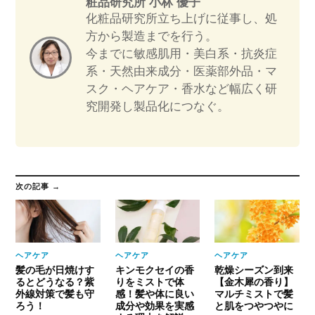
粧品研究所 小林 優子
化粧品研究所立ち上げに従事し、処
方から製造までを行う。
今までに敏感肌用・美白系・抗炎症
系・天然由来成分・医薬部外品・マ
スク・ヘアケア・香水など幅広く研
究開発し製品化につなぐ。
次の記事 →
ヘアケア
ヘアケア
ヘアケア
髪の毛が日焼けす
キンモクセイの香
乾燥シーズン到来
るとどうなる？紫
りをミストで体
【金木犀の香り】
外線対策で髪も守
感！髪や体に良い
マルチミストで髪
ろう！
成分や効果を実感
と肌をつやつやに