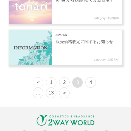
tonariから2種の香りが新登場！
category:
商品情報
2025/1/6
販売価格改定に関するお知らせ
category:
お知らせ
投
Page
Page
Page
Page
<
1
2
3
4
稿
Page
…
13
>
ナ
ビ
ゲ
ー
シ