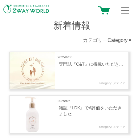
新着情報
カテゴリーCategory ▾
2025/6/30
専門誌『C&T』に掲載いただき...
category:
メディア
2025/6/6
雑誌『LDK』でA評価をいただき
ました
category:
メディア